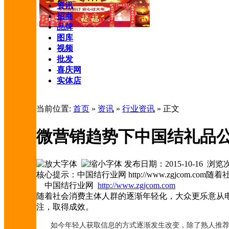
资讯
招商
品牌
图库
视频
批发
喜庆网
实体店
当前位置:
首页
»
资讯
»
行业资讯
» 正文
微营销趋势下中国结礼品公
发布日期：2015-10-16 浏
核心提示：中国结行业网 http://www.zgjco
中国结行业网
http://www.zgjcom.com
随着社会消费主体人群的逐渐年轻化，大众更乐意从
注，取得成效。
如今年轻人获取信息的方式逐渐发生改变，除了熟人推荐之