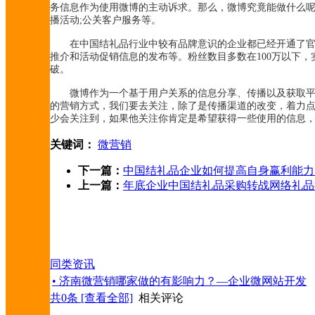
务信息作为使用微博的主动诉求。那么，微博究竟能做什么呢
播活动;公关客户服务等。
在中国结礼品行业中较有品牌意识的企业都已经开通了官方
推介和活动促销信息的发布等。粉丝数目多数在100万以下
破。
微博作为一个基于用户关系的信息分享、传播以及获取平台
的营销方式，我们要去关注，除了是传播渠道的改变，着力
少会关注到，如果他关注你肯定是希望获得一些使用的信息
关键词：
微营销
下一篇：
中国结礼品企业如何提高自身赢利能力
上一篇：
年底企业中国结礼品采购转战网络礼品
同类资讯
• 济南微营销哪家做的有影响力？—企业微网站开发
共
0
条 [查看全部]
相关评论