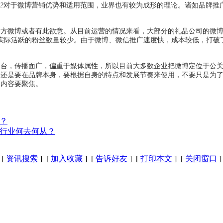
?对于微博营销优势和适用范围，业界也有较为成形的理论。诸如品牌推广
微博或者有此欲意。从目前运营的情况来看，大部分的礼品公司的微博
，实际活跃的粉丝数量较少。由于微博、微信推广速度快，成本较低，打
，传播面广，偏重于媒体属性，所以目前大多数企业把微博定位于公关
点还是要在品牌本身，要根据自身的特点和发展节奏来使用，不要只是为
，内容要聚焦。
？
行业何去何从？
[
资讯搜索
] [
加入收藏
] [
告诉好友
] [
打印本文
] [
关闭窗口
]