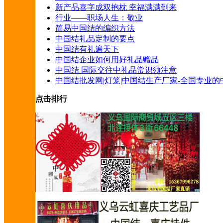
新产品喜字成双抱枕 幸福满满到来
行业——职场人生：敬业
简易中国结的编织方法
中国结礼品定制的要点
中国结有礼遍天下
中国结企业如何用好礼品赠品
中国结 国际交往中礼品常识须注意
中国结批发网|灯笼|中国结生产厂家-全国专业
点击排行