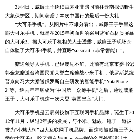
3月4日，威廉王子继续由袁亚非陪同前往云南探访野生
大象保护区，期间获赠了本次中国行的最后一份大礼
——“大可乐手机”。从图片中不难分看出，威廉王子手里这
部大可乐手机，就是在2015年初面世的采用蓝宝石材质屏幕
的大可乐3。据大可乐手机相关人士透露，威廉王子现场亲
自体验了大可乐3手机，并直呼“so smart（非常智能）”。
赠送领导人手机，已经屡见不鲜。此前有北京市委书记
郭金龙赠送台湾国民党荣誉主席连战小米手机，俄罗斯总统
普京向习大大赠送俄罗斯自主研发的智能手机“YotaPhone
2”等。继去年年底成为“中国第一众筹手机”之后，通过威廉
王子，大可乐手机这一次荣登“英国皇室”大门。
大可乐手机是云辰科技旗下互联网手机品牌，诞生于20
12年11月，经过2年多的发展，与小米、魅族、锤子一道被
誉为“小魅大锤”四大互联网手机品牌。而这款被威廉王子大
赞的大可乐3，除了拥有与iPhone6一样的金属外观设计之