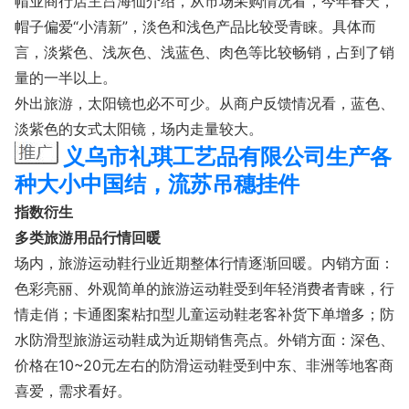
帽业商行店主吕海仙介绍，从市场采购情况看，今年春天，
帽子偏爱“小清新”，淡色和浅色产品比较受青睐。具体而
言，淡紫色、浅灰色、浅蓝色、肉色等比较畅销，占到了销
量的一半以上。
外出旅游，太阳镜也必不可少。从商户反馈情况看，蓝色、
淡紫色的女式太阳镜，场内走量较大。
义乌市礼琪工艺品有限公司生产各
种大小中国结，流苏吊穗挂件
指数衍生
多类旅游用品行情回暖
场内，旅游运动鞋行业近期整体行情逐渐回暖。内销方面：
色彩亮丽、外观简单的旅游运动鞋受到年轻消费者青睐，行
情走俏；卡通图案粘扣型儿童运动鞋老客补货下单增多；防
水防滑型旅游运动鞋成为近期销售亮点。外销方面：深色、
价格在10~20元左右的防滑运动鞋受到中东、非洲等地客商
喜爱，需求看好。