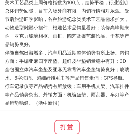
美术工艺品类上周价格指数为100点，走势平稳，行业近期
总体销势回暖，目前入场外商有限，内销行情相对乐观。受
节后旅游旺季影响，各种旅游纪念类美术工艺品需求扩大，
动物造型雕塑小摆件、根雕艺术品销量看好；装修高峰期来
临，亚克力玻璃相框、画框、陶艺及瓷艺装饰品、干花等产
品销势良好。
伴随自驾出游增多，汽车用品近期整体销势有所上扬。内销
方面：手编亚麻四季座垫、超纤皮坐垫销量稳中有升；3D
全包围立体汽车坐垫及亚麻无靠背汽车坐垫销势良好；玻璃
水、8字海绵、超细纤维毛巾等产品销售走俏；GPS导航、
行车记录仪等产品销势有所放缓；车用手机支架、汽车挂件
等产品销势突出。外销方面：机编坐垫、雨刮器、车灯等产
品销势稳健。（浙中新报）
打赏