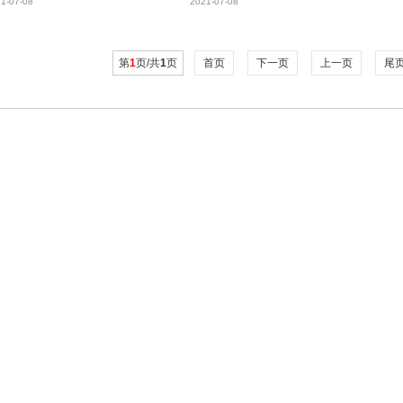
穗
穗
1-07-08
2021-07-08
第
1
页/共
1
页
首页
下一页
上一页
尾